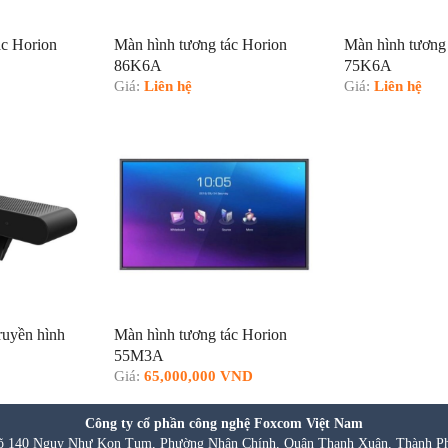
ác Horion
Màn hình tương tác Horion
Màn hình tương 
86K6A
75K6A
Giá:
Liên hệ
Giá:
Liên hệ
ruyền hình
Màn hình tương tác Horion
55M3A
Giá:
65,000,000 VND
Công ty cổ phần công nghệ Foxcom Việt Nam
õ 140 Ngụy Như Kon Tum, Phường Nhân Chính, Quận Thanh Xuân, Thành P