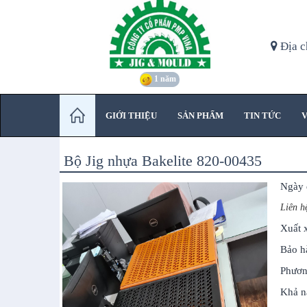
Địa c
1 năm
GIỚI THIỆU
SẢN PHẨM
TIN TỨC
V
Bộ Jig nhựa Bakelite 820-00435
Ngày 
Liên h
Xuất 
Bảo h
Phươn
Khả n