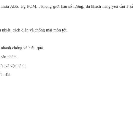
Jig nhựa ABS, Jig POM… không giới hạn số lượng, dù khách hàng yêu cầu 1 s
u nhiệt, cách điện và chống mài mòn tốt.
ết nhanh chóng và hiệu quả.
p sản phẩm.
tác và vận hành.
âu dài.