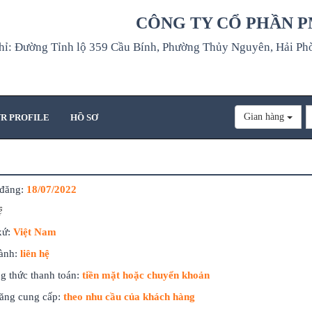
CÔNG TY CỔ PHẦN P
hỉ: Đường Tỉnh lộ 359 Cầu Bính, Phường Thủy Nguyên, Hải Ph
Gian hàng
R PROFILE
HỒ SƠ
đăng:
18/07/2022
ệ
xứ:
Việt Nam
ành:
liên hệ
g thức thanh toán:
tiền mặt hoặc chuyển khoản
ăng cung cấp:
theo nhu cầu của khách hàng