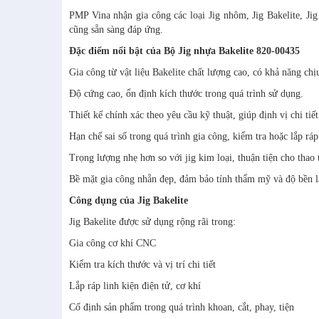
PMP Vina nhận gia công các loại Jig nhôm, Jig Bakelite, 
cũng sẵn sàng đáp ứng.
Đặc điểm nổi bật của Bộ Jig nhựa Bakelite 820-00435
Gia công từ vật liệu Bakelite chất lượng cao, có khả năng chị
Độ cứng cao, ổn định kích thước trong quá trình sử dụng.
Thiết kế chính xác theo yêu cầu kỹ thuật, giúp định vị chi ti
Hạn chế sai số trong quá trình gia công, kiểm tra hoặc lắp rá
Trọng lượng nhẹ hơn so với jig kim loại, thuận tiện cho thao 
Bề mặt gia công nhẵn đẹp, đảm bảo tính thẩm mỹ và độ bền l
Công dụng của Jig Bakelite
Jig Bakelite được sử dụng rộng rãi trong:
Gia công cơ khí CNC
Kiểm tra kích thước và vị trí chi tiết
Lắp ráp linh kiện điện tử, cơ khí
Cố định sản phẩm trong quá trình khoan, cắt, phay, tiện