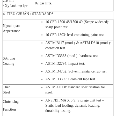
Gas lift
02 gas lifts.
/ Xy lanh trợ lực
4. TIÊU CHUẨN / STANDARDS
16 CFR 1500.48/1500.49 (Scope widened):
Ngoại quan
sharp point test.
Appearance
16 CFR 1303: lead-containing paint test.
ASTM B117 (mod.) & ASTM D610 (mod.):
corrosion test.
ASTM D3363 (mod.): hardness test.
Sơn phủ
Coating
ASTM D2794: impact test.
ASTM D4752: Solvent resistance rub test.
ASTM D3359: Cross-cut tape test.
Thép
ASTM A1008: standard specification for
Steel
steel.
ANSI/BIFMA X 5.9: Storage unit test –
Chức năng
Static load loading; dynamic loading;
Function
durability testing.