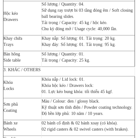
Số lượng / Quantity: 04.
Sử dụng ray trượt bi 03 tầng đóng êm / Soft closing
Hộc kéo
ball bearing slides.
Drawers
Tải trọng / Capacity: 45 kg / hộc kéo.
Chu kỳ đóng mở / Usage cycle: 40,000 lần.
Khay chứa
Khay nắp: Số lượng: 01. Tải trọng: 20 kg.
Trays
Khay đáy: Số lượng: 01. Tải trọng: 95 kg.
Bàn hông
Số lượng / Quantity: 01.
Side table
Tải trọng / Capacity: 25 kg.
3. KHÁC / OTHERS
Khóa nắp / Lid lock: 01.
Khóa
Khóa hộc kéo / Drawers lock:
Locks
01. Lực kéo bung khóa: tối thiểu 45 kgf.
Màu / Colour: đen / glossy black.
Sơn phủ
Kỹ thuật sơn tĩnh điện / Powder coating technology.
Coating
Độ bền lớp phủ: 10 năm / 10 years.
Bánh xe
02 bánh cố định & 02 bánh xoay (có khóa).
Wheels
02 rigid casters & 02 swivel casters (with brakes).