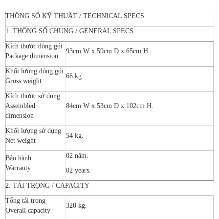
THÔNG SỐ KỸ THUẬT / TECHNICAL SPECS
1. THÔNG SỐ CHUNG / GENERAL SPECS
Kích thước đóng gói
93cm W x 59cm D x 65cm H.
Package dimension
Khối lượng đóng gói
66 kg.
Gross weight
Kích thước sử dụng
Assembled
84cm W x 53cm D x 102cm H.
dimension
Khối lượng sử dụng
54 kg.
Net weight
02 năm.
Bảo hành
Warranty
02 years.
2. TẢI TRỌNG / CAPACITY
Tổng tải trọng
320 kg.
Overall capacity