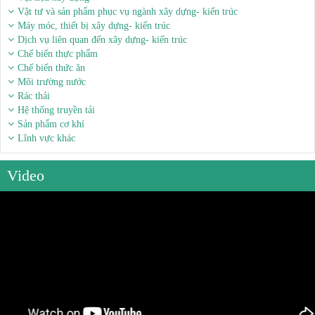
Vật tư và sản phẩm phục vụ ngành xây dựng- kiến trúc
Máy móc, thiết bị xây dựng- kiến trúc
Dịch vụ liên quan đến xây dựng- kiến trúc
Chế biến thực phẩm
Chế biến thức ăn
Môi trường nước
Rác thải
Hệ thống truyền tải
Sản phẩm cơ khí
Lĩnh vực khác
Video