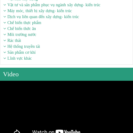
Vật tư và sản phẩm phục vụ ngành xây dựng- kiến trúc
Máy móc, thiết bị xây dựng- kiến trúc
Dịch vụ liên quan đến xây dựng- kiến trúc
Chế biến thực phẩm
Chế biến thức ăn
Môi trường nước
Rác thải
Hệ thống truyền tải
Sản phẩm cơ khí
Lĩnh vực khác
Video