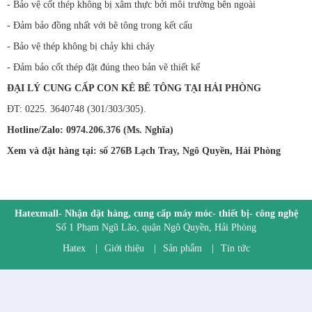
- Bảo vệ cốt thép không bị xâm thực bởi môi trường bên ngoài
- Đảm bảo đồng nhất với bê tông trong kết cấu
- Bảo vệ thép không bị chảy khi cháy
- Đảm bảo cốt thép đặt đúng theo bản vẽ thiết kế
ĐẠI LÝ CUNG CẤP CON KÊ BÊ TÔNG TẠI HẢI PHÒNG
ĐT: 0225. 3640748 (301/303/305).
Hotline/Zalo: 0974.206.376 (Ms. Nghĩa)
Xem và đặt hàng tại: số 276B Lạch Tray, Ngô Quyền, Hải Phòng
Hatexmall- Nhận đặt hàng, cung cấp máy móc- thiết bị- công nghệ
Số 1 Phạm Ngũ Lão, quận Ngô Quyền, Hải Phòng
Hatex
|
Giới thiệu
|
Sản phẩm
|
Tin tức