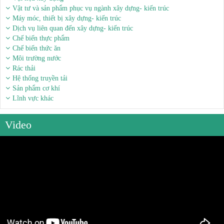
Vật tư và sản phẩm phục vụ ngành xây dựng- kiến trúc
Máy móc, thiết bị xây dựng- kiến trúc
Dịch vụ liên quan đến xây dựng- kiến trúc
Chế biến thực phẩm
Chế biến thức ăn
Môi trường nước
Rác thải
Hệ thống truyền tải
Sản phẩm cơ khí
Lĩnh vực khác
Video