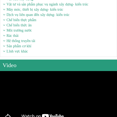
Vật tư và sản phẩm phục vụ ngành xây dựng- kiến trúc
Máy móc, thiết bị xây dựng- kiến trúc
Dịch vụ liên quan đến xây dựng- kiến trúc
Chế biến thực phẩm
Chế biến thức ăn
Môi trường nước
Rác thải
Hệ thống truyền tải
Sản phẩm cơ khí
Lĩnh vực khác
Video