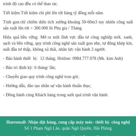
trình độ cao đều có thể thao tác.
Tiết kiệm:Tiết kiệm chi phí lên tới hàng tỷ đồng mỗi năm.
Tinh gọn:chỉ chiếm diện tích xưởng khoảng 50-60m3 tuy nhiên công suất
sản xuất lên tới > 300.000 lít Phụ gia / Tháng
Hiệu quả bền vững: Mở ra một lĩnh vực đầu tư công nghiệp mới, xanh,
sạch và bền vững, quy trình công nghệ sản xuất gọn nhẹ, tự động khép kín,
suất đầu tư thấp, không xả thải, nhân lực vận hành 2 người.
- Bảo hành thiết bị: 12 tháng;
Hotline: 0984.777.078 (Ms. kim Anh)
- Bảo trì định kỳ: 6 tháng/ lần;
- Chuyển giao quy trình công nghệ trọn gói;
- Hướng dẫn, đào tạo nhân sự vận hành thuần thục;
- Đồng hành cùng Khách hàng trong suốt quá trình vận hành.
Hatexmall- Nhận đặt hàng, cung cấp máy móc- thiết bị- công nghệ
Số 1 Phạm Ngũ Lão, quận Ngô Quyền, Hải Phòng