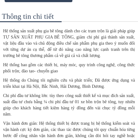
Thông tin chi tiết
Hệ thống sản xuất phụ gia bê tông dành cho các trạm trộn là giải pháp giúp
TỰ SẢN XUẤT PHỤ GIA BÊ TÔNG, giảm chi phí giá thành sản xuất,
vật liệu đầu vào và chủ động điều chế sản phẩm phụ gia theo ý muốn đối
với từng dự án cụ thể, để từ đó nâng cao năng lực cạnh tranh trên thị
trường bê tông thương phẩm cả về giá cả và chất lượng.
Hệ thống bao gồm các thiết bị, máy móc, quy trình công nghệ, công thức
phối trộn; đào tạo- chuyển giao
Hệ thống do Chúng tôi nghiên cứu và phát triển; Đã được ứng dụng và
triển khai tại Hà Nội, Bắc Ninh, Hải Dương, Bình Dương.
Chi phí đầu tư không lớn: tùy theo công suất thiết kế và mục đích sản xuất,
suất đầu tư chưa bằng ¼ chi phí đầu tư 01 xe bồn trộn bê tông, tuy nhiên
giúp cho khách hàng tiết kiệm hàng tỷ đồng đến vài chục tỷ đồng mỗi
năm.
Vận hành đơn giản: Hệ thống thiết bị được trang bị hệ thống kiểm soát và
vận hành cực kỳ đơn giản, các thao tác được chúng tôi quy chuẩn hóa từng
bước để công nhân vận hành đơn giản, không cần đòi hỏi tay nghề hoặc