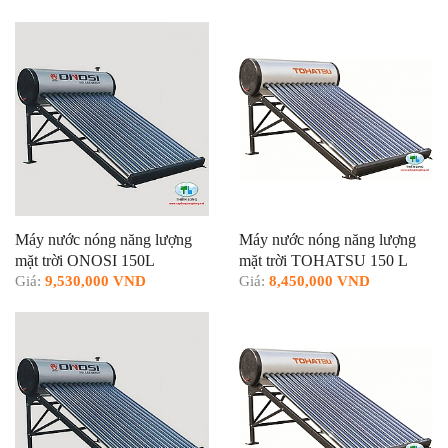
Máy nước nóng năng lượng
Máy nước nóng năng lượng
mặt trời ONOSI 150L
mặt trời TOHATSU 150 L
Giá:
9,530,000 VND
Giá:
8,450,000 VND