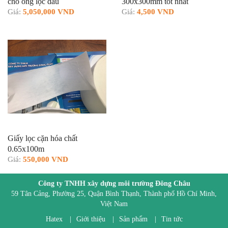
cho ống lọc dầu
300x300mm tốt nhất
Giá:
5,050,000 VND
Giá:
4,500 VND
Giấy lọc cặn hóa chất
0.65x100m
Giá:
550,000 VND
Công ty TNHH xây dựng môi trường Đông Châu
59 Tân Cảng, Phường 25, Quận Bình Thạnh, Thành phố Hồ Chí Minh,
Việt Nam
Hatex
|
Giới thiệu
|
Sản phẩm
|
Tin tức