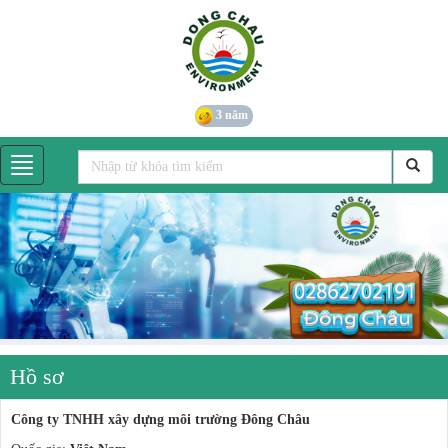
3 năm
Hồ sơ
Công ty TNHH xây dựng môi trường Đông Châu