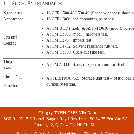
4. TIÊU CHUẨN / STANDARDS
Ngoại quan
16 CFR 1500.48/1500.49 (Scope widened): sharp po
Appearance
16 CFR 1303: lead-containing paint test.
ASTM B117 (mod.) & ASTM D610 (mod.): corrosio
ASTM D3363 (mod.): hardness test.
Sơn phủ
ASTM D2794: impact test.
Coating
ASTM D4752: Solvent resistance rub test.
ASTM D3359: Cross-cut tape test.
Thép
ASTM A1008: standard specification for steel.
Steel
Chức năng
ANSI/BIFMA ×5.9: Storage unit test – Static load 
durability testing.
Function
Công ty TNHH CSPS Việt Nam
SGR.01-07.15 Officetel, Saigon Royal Residence, Số 34-35 Bến Vân Đồn,
Phường 12, Quận 4, Tp. Hồ Chí Minh
Hatex
|
Giới thiệu
|
Sản phẩm
|
Tin tức
|
Tin tức