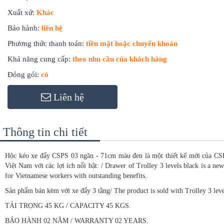
Xuất xứ:
Khác
Bảo hành:
liên hệ
Phương thức thanh toán:
tiền mặt hoặc chuyển khoản
Khả năng cung cấp:
theo nhu cầu của khách hàng
Đóng gói:
có
Liên hệ
Thông tin chi tiết
Hộc kéo xe đẩy CSPS 03 ngăn - 71cm màu đen là một thiết kế mới của CSP
Việt Nam với các lợi ích nổi bật: / Drawer of Trolley 3 levels black is a n
for Vietnamese workers with outstanding benefits.
Sản phẩm bán kèm với xe đẩy 3 tầng/ The product is sold with Trolley 3 leve
TẢI TRỌNG 45 KG / CAPACITY 45 KGS.
BẢO HÀNH 02 NĂM / WARRANTY 02 YEARS.