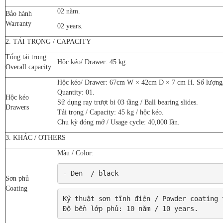
02 năm.
Bảo hành
Warranty
02 years.
2. TẢI TRỌNG / CAPACITY
Tổng tải trọng
Hộc kéo/ Drawer: 45 kg.
Overall capacity
Hộc kéo/ Drawer: 67cm W × 42cm D × 7 cm H. Số lượng/Q
Quantity: 01.
Hộc kéo
Sử dụng ray trượt bi 03 tầng / Ball bearing slides.
Drawers
Tải trọng / Capacity: 45 kg / hộc kéo.
Chu kỳ đóng mở / Usage cycle: 40,000 lần.
3. KHÁC / OTHERS
Màu / Color:
- Đen  / black
Sơn phủ
Coating
Kỹ thuật sơn tĩnh điện / Powder coating t
Độ bền lớp phủ: 10 năm / 10 years.