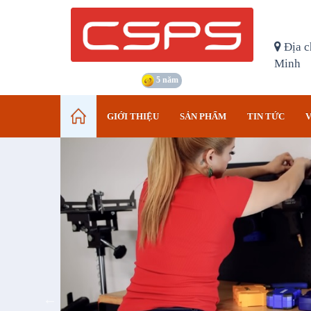
Địa c
Minh
5 năm
GIỚI THIỆU
SẢN PHẨM
TIN TỨC
V