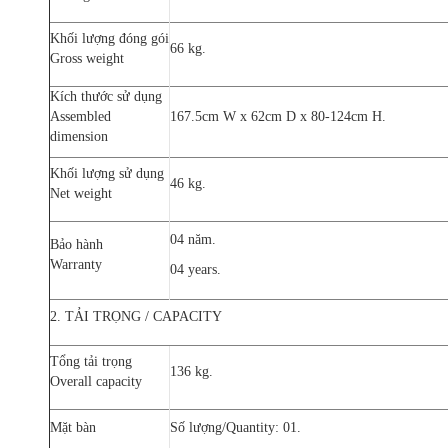
Khối lượng đóng gói
66 kg.
Gross weight
Kích thước sử dụng
Assembled
167.5cm W x 62cm D x 80-124cm H.
dimension
Khối lượng sử dụng
46 kg.
Net weight
04 năm.
Bảo hành
Warranty
04 years.
2. TẢI TRỌNG / CAPACITY
Tổng tải trọng
136 kg.
Overall capacity
Mặt bàn
Số lượng/Quantity: 01.