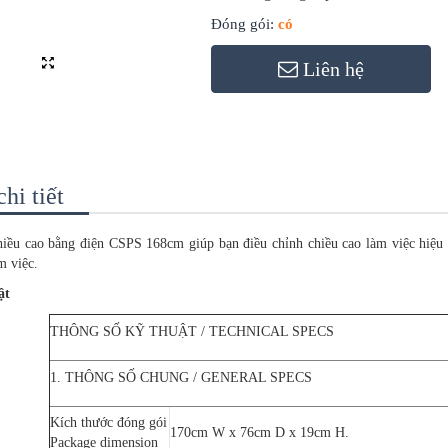
Đóng gói:
có
Liên hệ
hi tiết
hiều cao bằng điện CSPS 168cm giúp bạn điều chỉnh chiều cao làm việc hiệu q
m việc.
ật
THÔNG SỐ KỸ THUẬT / TECHNICAL SPECS
1. THÔNG SỐ CHUNG / GENERAL SPECS
Kích thước đóng gói
170cm W x 76cm D x 19cm H.
Package dimension