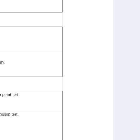
gy.
point test.
sion test.