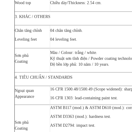
Wood top
Chiều dày/Thickness: 2.54 cm.
3. KHÁC / OTHERS
Chân tăng chỉnh
04 chân tăng chỉnh.
Leveling feet
04 leveling feet.
Màu / Colour: trắng / white.
Sơn phủ
Kỹ thuật sơn tĩnh điện / Powder coating technolo
Coating
Độ bền lớp phủ: 10 năm / 10 years.
4. TIÊU CHUẨN / STANDARDS
16 CFR 1500.48/1500.49 (Scope widened): sharp 
Ngoại quan
Appearance
16 CFR 1303: lead-containing paint test.
ASTM B117 (mod.) & ASTM D610 (mod.): corro
ASTM D3363 (mod.): hardness test.
Sơn phủ
ASTM D2794: impact test.
Coating