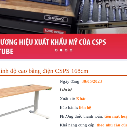
hỉnh độ cao bằng điện CSPS 168cm
Ngày đăng:
30/05/2023
Liên hệ
Xuất xứ:
Khác
Bảo hành:
liên hệ
Phương thức thanh toán:
tiền mặt ho
Khả năng cung cấp:
theo nhu cầu củ