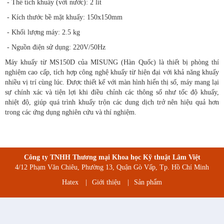
- Thể tích khuấy (với nước): 2 lít
- Kích thước bề mặt khuấy: 150x150mm
- Khối lượng máy: 2.5 kg
- Nguồn điện sử dụng: 220V/50Hz
Máy khuấy từ MS150D của MISUNG (Hàn Quốc) là thiết bị phòng thí
nghiệm cao cấp, tích hợp công nghệ khuấy từ hiện đại với khả năng khuấy
nhiều vị trí cùng lúc. Được thiết kế với màn hình hiển thị số, máy mang lại
sự chính xác và tiện lợi khi điều chỉnh các thông số như tốc độ khuấy,
nhiệt độ, giúp quá trình khuấy trộn các dung dịch trở nên hiệu quả hơn
trong các ứng dụng nghiên cứu và thí nghiệm.
Công ty TNHH Thương mại Khoa học Kỹ thuật Lâm Việt
4/12 Phạm Văn Chiêu, Phường 13, Quận Gò Vấp, Tp. Hồ Chí Minh
Hatex
|
Giới thiệu
|
Sản phẩm