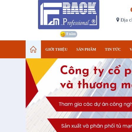
Địa c
8 năm
GIỚI THIỆU
SẢN PHẨM
TIN TỨC
V