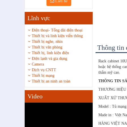
Liên hệ
Lĩnh vực
Điện thoại- Tổng đài điện thoại
Thiết bị và linh kiện viễn thông
Thiết bị nghe, nhìn
Thông tin c
Thiết bị văn phòng
Thiết bị, linh kiện điện
Điện lạnh và gia dụng
Rack cabinet 10U
Camera
hoặc hệ thống ca
Dịch vụ CNTT
thẩm mỹ cao.
Thiết bị mạng
THÔNG TIN S
Thiết bị an ninh an toàn
THƯƠNG HIỆU : 
Video
XUẤT XỨ THƯƠ
Model : Tủ mạn
Made in : Việt N
HÀNG VIỆT NA