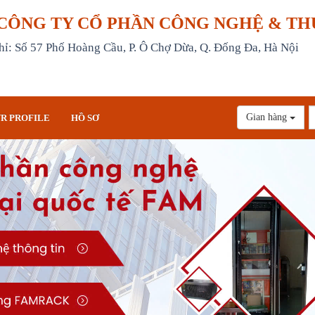
CÔNG TY CỔ PHẦN CÔNG NGHỆ & TH
hỉ: Số 57 Phố Hoàng Cầu, P. Ô Chợ Dừa, Q. Đống Đa, Hà Nội
Gian hàng
R PROFILE
HỒ SƠ