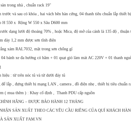
 sàn trong nhà , chuẩn rack 19"
h trước và sau có khóa , hai vách bên hàn cứng, 04 thanh tiêu chuẩn lắp thiết bị
Cao H 550 x Rộng W 550 x Sâu D600 mm
rước dạng lưới độ thoáng 70% , hoặc Mica, độ mở của cánh là 135 độ , thuận tiệ
tấm dày 1,2 mm được sơn tĩnh điện
trắng xám RAL7032, mặt trong sơn chống gỉ
: 04 bánh xe đa hướng có hãm + 01 quạt gió làm mát AC 220V + 01 thanh ngu
g
 hiệu : từ trên nóc tủ và từ dưới đáy tủ
để lắp , đựng thiết bị mạng LAN , camera , đồ điện nhẹ , thiết bị tiêu chuẩn 
êm ( mua thêm ) : Khay cố định , Thanh PDU cấp nguồn
HÍNH HÃNG – ĐƯỢC BẢO HÀNH 12 THÁNG
NHẬN SẢN XUẤT THEO CÁC YÊU CẦU RIÊNG CỦA QUÍ KHÁCH HÀ
À SẢN XUẤT FAM.VN