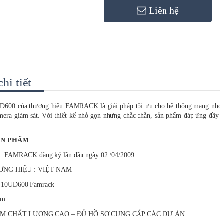
Liên hệ
hi tiết
D600 của thương hiệu FAMRACK là giải pháp tối ưu cho hệ thống mạng nhỏ 
mera giám sát. Với thiết kế nhỏ gọn nhưng chắc chắn, sản phẩm đáp ứng đầy 
ẢN PHẨM
FAMRACK đăng ký lần đầu ngày 02 /04/2009
NG HIỆU : VIỆT NAM
g 10UD600 Famrack
am
M CHẤT LƯỢNG CAO – ĐỦ HỒ SƠ CUNG CẤP CÁC DỰ ÁN