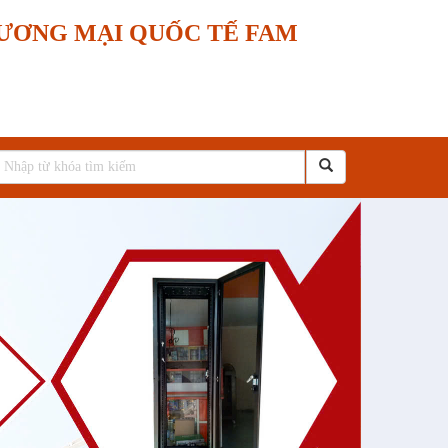
ƯƠNG MẠI QUỐC TẾ FAM