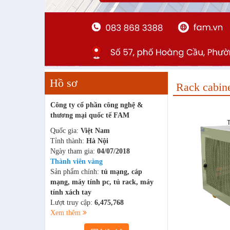
Hồ sơ
Rack cabin
Công ty cổ phần công nghệ &
thương mại quốc tế FAM
Quốc gia:
Việt Nam
Tỉnh thành:
Hà Nội
Ngày tham gia:
04/07/2018
Thành viên vàng
Sản phẩm chính:
tủ mạng, cáp
mạng, máy tính pc, tủ rack, máy
tính xách tay
Lượt truy cập:
6,475,768
Xem thêm