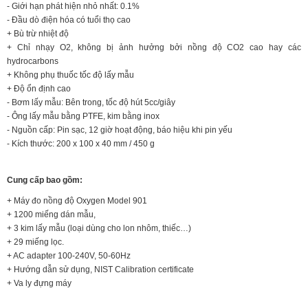
- Giới hạn phát hiện nhỏ nhất: 0.1%
- Đầu dò điện hóa có tuổi thọ cao
+ Bù trừ nhiệt độ
+ Chỉ nhạy O2, không bị ảnh hưởng bởi nồng độ CO2 cao hay các
hydrocarbons
+ Không phụ thuốc tốc độ lấy mẫu
+ Độ ổn định cao
- Bơm lấy mẫu: Bên trong, tốc độ hút 5cc/giây
- Ông lấy mẫu bằng PTFE, kim bằng inox
- Nguồn cấp: Pin sạc, 12 giờ hoạt động, báo hiệu khi pin yếu
- Kích thước: 200 x 100 x 40 mm / 450 g
Cung cấp bao gồm:
+ Máy đo nồng độ Oxygen Model 901
+ 1200 miếng dán mẫu,
+ 3 kim lấy mẫu (loại dùng cho lon nhôm, thiếc…)
+ 29 miếng lọc.
+ AC adapter 100-240V, 50-60Hz
+ Hướng dẫn sử dụng, NIST Calibration certificate
+ Va ly đựng máy