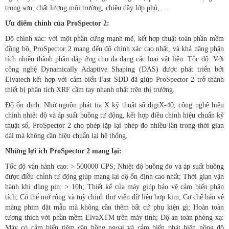
trong sơn, chất lượng môi trường, chiều dầy lớp phủ, …
Ưu điểm chính của ProSpector 2:
Độ chính xác: với một phần cứng mạnh mẽ, kết hợp thuật toán phần mềm
đồng bộ, ProSpector 2 mang đến độ chính xác cao nhất, và khả năng phân
tích nhiều thành phần đáp ứng cho đa dạng các loại vật liệu. Tốc độ: Với
công nghệ Dynamically Adaptive Shaping (DAS) được phát triển bởi
Elvatech kết hợp với cảm biến Fast SDD đã giúp ProSpector 2 trở thành
thiết bị phân tích XRF cầm tay nhanh nhất trên thị trường.
Độ ổn định: Nhờ nguồn phát tia X kỹ thuật số digiX-40, công nghệ hiệu
chỉnh nhiệt độ và áp suất buồng tự động, kết hợp điều chỉnh hiệu chuẩn kỹ
thuật số, ProSpector 2 cho phép lặp lại phép đo nhiều lần trong thời gian
dài mà không cần hiệu chuẩn lại hệ thống.
Những lợi ích ProSpector 2 mang lại:
Tốc độ vận hành cao: > 500000 CPS; Nhiệt độ buồng đo và áp suất buồng
được điều chỉnh tự động giúp mang lại dộ ổn định cao nhất; Thời gian vận
hành khi dùng pin: > 10h; Thiết kế của máy giúp bảo vệ cảm biến phân
tích; Có thể mở rộng và tuỳ chỉnh thư viện dữ liệu hợp kim; Cơ chế bảo vệ
màng phim đặt mẫu mà không cần thêm bất cứ phụ kiện gì; Hoàn toàn
tương thích với phần mềm ElvaXTM trên máy tính; Độ an toàn phóng xạ:
Máy có cảm biến tiệm cận hồng ngoại và cảm biến phát hiện nồng độ