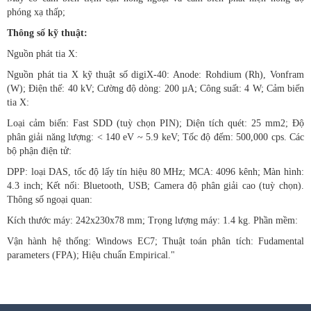
phóng xạ thấp;
Thông số kỹ thuật:
Nguồn phát tia X:
Nguồn phát tia X kỹ thuật số digiX-40: Anode: Rohdium (Rh), Vonfram
(W); Điện thế: 40 kV; Cường độ dòng: 200 µA; Công suất: 4 W; Cảm biến
tia X:
Loại cảm biến: Fast SDD (tuỳ chọn PIN); Diện tích quét: 25 mm2; Độ
phân giải năng lượng: < 140 eV ~ 5.9 keV; Tốc độ đếm: 500,000 cps. Các
bộ phận điện tử:
DPP: loại DAS, tốc độ lấy tín hiệu 80 MHz; MCA: 4096 kênh; Màn hình:
4.3 inch; Kết nối: Bluetooth, USB; Camera độ phân giải cao (tuỳ chọn).
Thông số ngoại quan:
Kích thước máy: 242x230x78 mm; Trọng lượng máy: 1.4 kg. Phần mềm:
Vận hành hệ thống: Windows EC7; Thuật toán phân tích: Fudamental
parameters (FPA); Hiệu chuẩn Empirical."