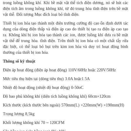
trong luồng không khí. Khi bề mặt vật thể tích điện dương, nó sẽ hút các
điện tích âm trong luồng không khí, từ đó trung hòa tĩnh điện trên bề mặt
vật thể. Đối tượng Mục đích loại bỏ tĩnh điện.
Thiết bị ion hóa tạo thành một điện trường cường độ cao ổn định dưới tác
dụng của dòng điện thấp và điện áp cao do thiết bị tạo ra điện áp cao tạo
ra. Không khí bị ion hóa tạo thành các ion, được luồng khí đưa ra bề mặt
vật thể để trung hòa. tĩnh điện. Trên thiết bị ion hóa có một chất tẩy rửa
đặc biệt, có thể loại bỏ bụi trên kim ion hóa và duy trì hoạt động bình
thường của thiết bị ion hóa.
Thông số kỹ thuật
Điện áp hoạt động (điện áp hoạt động) 110V/60Hz hoặc 220V/50Hz
Mức tiêu thụ hiện tại (dòng tiêu thụ) 3.0A hoặc1.5A
Nhiệt độ hoạt động (nhiệt độ hoạt động) 0-50oC
Độ bao phủ không khí (diện tích luồng không khí) 60cm×120cm
Kích thước (kích thước bên ngoài) 570mm(L) ×220mm(W) ×190mm(H)
Trọng lượng 8,5kg
Khối lượng không khí 70 ~ 120CFM