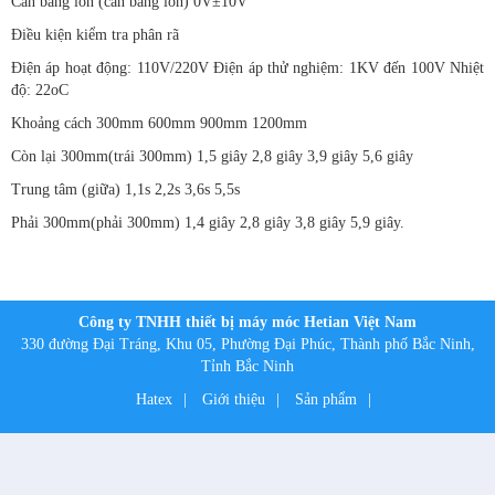
Cân bằng ion (cân bằng ion) 0V±10V
Điều kiện kiểm tra phân rã
Điện áp hoạt động: 110V/220V Điện áp thử nghiệm: 1KV đến 100V Nhiệt
độ: 22oC
Khoảng cách 300mm 600mm 900mm 1200mm
Còn lại 300mm(trái 300mm) 1,5 giây 2,8 giây 3,9 giây 5,6 giây
Trung tâm (giữa) 1,1s 2,2s 3,6s 5,5s
Phải 300mm(phải 300mm) 1,4 giây 2,8 giây 3,8 giây 5,9 giây.
Công ty TNHH thiết bị máy móc Hetian Việt Nam
330 đường Đại Tráng, Khu 05, Phường Đại Phúc, Thành phố Bắc Ninh,
Tỉnh Bắc Ninh
Hatex
|
Giới thiệu
|
Sản phẩm
|