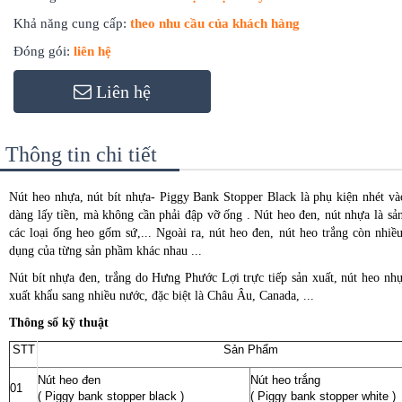
Khả năng cung cấp:
theo nhu cầu của khách hàng
Đóng gói:
liên hệ
Liên hệ
Thông tin chi tiết
Nút heo nhựa, nút bít nhựa- Piggy Bank Stopper Black là phụ kiện nhét vào
dàng lấy tiền, mà không cần phải đập vỡ ống . Nút heo đen, nút nhựa là s
các loại ống heo gốm sứ,... Ngoài ra, nút heo đen, nút heo trắng còn nhiề
dụng của từng sản phầm khác nhau ...
Nút bít nhựa đen, trắng do Hưng Phước Lợi trực tiếp sản xuất, nút heo nh
xuất khẩu sang nhiều nước, đặc biệt là Châu Âu, Canada, ...
Thông số kỹ thuật
STT
Sản Phẩm
Nút heo đen
Nút heo trắng
01
( Piggy bank stopper black )
( Piggy bank stopper white )