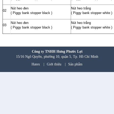
Nút heo đen
Nút heo trắng
02
( Piggy bank stopper black )
( Piggy bank stopper white )
Nút heo đen
Nút heo trắng
03
( Piggy bank stopper black )
( Piggy bank stopper white )
Công ty TNHH Hưng Phước Lợi
15/16 Ngô Quyền, phường 10, quận 5, Tp. Hồ Chí Minh
Hatex
|
Giới thiệu
|
Sản phẩm