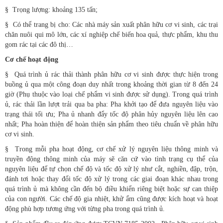
§
Trọng lượng: khoảng 135 tấn;
§
Có thể trang bị cho: Các nhà máy sản xuất phân hữu cơ vi sinh, các trại
chăn nuôi qui mô lớn, các xí nghiệp chế biến hoa quả, thực phẩm, khu thu
gom rác tại các đô thị…
Cơ chế hoạt động
§
Quá trình ủ rác thải thành phân hữu cơ vi sinh được thực hiện trong
buồng ủ qua một công đoạn duy nhất trong khoảng thời gian từ 8 đến 24
giờ (Phụ thuộc vào loại chế phẩm vi sinh được sử dụng). Trong quá trình
ủ, rác thải lần lượt trải qua ba pha: Pha khởi tạo để đưa nguyên liệu vào
trạng thái tối ưu; Pha ủ nhanh đẩy tốc độ phân hủy nguyên liệu lên cao
nhất; Pha hoàn thiện để hoàn thiện sản phẩm theo tiêu chuẩn về phân hữu
cơ vi sinh.
§
Trong mỗi pha hoạt động, cơ chế xử lý nguyên liệu thông minh và
truyền động thông minh của máy sẽ căn cứ vào tình trạng cụ thể của
nguyên liệu để tự chọn chế độ và tốc độ xử lý như cắt, nghiền, đập, trộn,
đánh tơi hoặc thay đổi tốc độ xử lý trong các giai đoạn khác nhau trong
quá trình ủ mà không cần đến bộ điều khiển riêng biệt hoặc sự can thiệp
của con người. Các chế độ gia nhiệt, khử ẩm cũng được kích hoạt và hoạt
động phù hợp tương ứng với từng pha trong quá trình ủ.