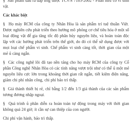
§
Sản phẩm đầu ra đáp ứng được TCVN 7185-2002 - Phân hữu cơ vi sinh
vật.
Các khác biệt
§
Họ máy RCM của công ty Nhân Hòa là sản phẩm trí tuệ thuần Việt.
Được nghiên cứu phát triển theo hướng mô phỏng cơ chế tiêu hóa ở một số
loại động vật để gia tăng tốc độ phân hủy nguyên liệu, và hoàn toàn độc
lập với các hướng phát triển trên thế giới, do đó có thể sử dụng được với
mọi loại chế phẩm vi sinh. Chế phẩm vi sinh càng tốt, thời gian của một
mẻ ủ càng ngắn.
§
Các công nghệ lõi đã tạo nền tảng cho họ máy RCM của công ty Cổ
phần Công nghệ Nhân Hòa có các tính năng vượt trội như có thể ủ một mẻ
nguyên liệu cực lớn trong khoảng thời gian rất ngắn, tiết kiệm điện năng,
giảm chi phí nhân công, chi phí bảo trì thấp.
§
Giá thành thiết bị rẻ, chỉ bằng 1/2 đến 1/3 giá thành của các sản phẩm
tương đương nhập ngoại.
§
Quá trình ủ phân diễn ra hoàn toàn tự động trong máy với thời gian
không quá 24 giờ, ít cần sự can thiệp của con người.
Chi phí vận hành, bảo trì thấp.