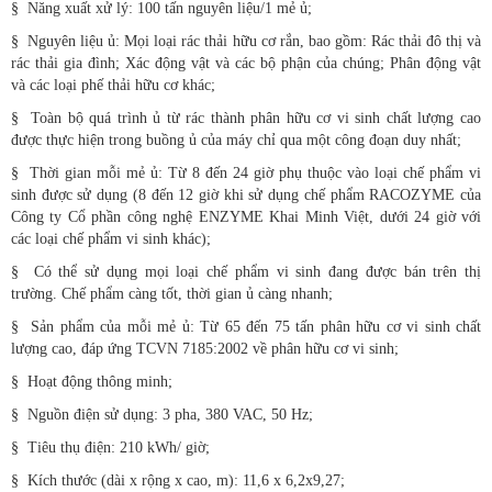
§
Năng xuất xử lý: 100 tấn nguyên liệu/1 mẻ ủ;
§
Nguyên liệu ủ: Mọi loại rác thải hữu cơ rắn, bao gồm: Rác thải đô thị và
rác thải gia đình; Xác động vật và các bộ phận của chúng; Phân động vật
và các loại phế thải hữu cơ khác;
§
Toàn bộ quá trình ủ từ rác thành phân hữu cơ vi sinh chất lượng cao
được thực hiện trong buồng ủ của máy chỉ qua một công đoạn duy nhất;
§
Thời gian mỗi mẻ ủ: Từ 8 đến 24 giờ phụ thuộc vào loại chế phẩm vi
sinh được sử dụng (8 đến 12 giờ khi sử dụng chế phẩm RACOZYME của
Công ty Cổ phần công nghệ ENZYME Khai Minh Việt, dưới 24 giờ với
các loại chế phẩm vi sinh khác);
§
Có thể sử dụng mọi loại chế phẩm vi sinh đang được bán trên thị
trường. Chế phẩm càng tốt, thời gian ủ càng nhanh;
§
Sản phẩm của mỗi mẻ ủ: Từ 65 đến 75 tấn phân hữu cơ vi sinh chất
lượng cao, đáp ứng TCVN 7185:2002 về phân hữu cơ vi sinh;
§
Hoạt động thông minh;
§
Nguồn điện sử dụng: 3 pha, 380 VAC, 50 Hz;
§
Tiêu thụ điện: 210 kWh/ giờ;
§
Kích thước (dài x rộng x cao, m): 11,6 x 6,2x9,27;