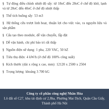
§
Tự động điều chỉnh nhiệt độ sấy: từ 18oC đến 28oC ở chế độ khô, lạnh
và từ 28oC đến 40oC ở chế độ nhiệt thấp
§
Thể tích buồng sấy: 53 m3
§
Hệ thống cửa trượt linh hoạt, thuận lợi cho việc vào, ra nguyên liệu và
sản phẩm
§
Cấu tạo theo module, dễ vận chuyển, lắp đặt
§
Dễ vận hành, chi phí bảo trì rất thấp
§
Nguồn điện sử dụng: 1 pha, 220 VAC, 50 hZ
§
Tiêu thụ điện: 4 kW/h (ở chế độ 100% công suất)
§
Kích thước (dài x rộng x cao, mm): 12120 x 2500 x 2504
§ Trọng lượng: khoảng 3.700 kG
Công ty cổ phần công nghệ Nhân Hòa
Lô đất số C27, khu tái định cư 2,8ha, Phường Mai Dịch, Quận Cầu Giấy,
Thành phố Hà Nội