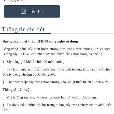
Đóng gói:
có
Liên hệ
Thông tin chi tiết
Buồng sấy nhiệt thấp LTD-40 c
ông nghệ sử dụng
Bằng công nghệ sấy tuần hoàn cưỡng bức trong môi trường kín và sạch.
Buồng sấy LTD-40 cho phép sấy sản phẩm bằng một trong ba chế độ:
§
Sấy bằng gió khô ở nhiệt độ môi trường
§
Sấy khô lạnh: sản phẩm được sấy trong môi trường khô, lạnh, với nhiệt
độ sấy trong khoảng 18oC đến 28oC.
o
o
§
Sấy nhiệt thấp: sấy trong môi trường khô, nhiệt thấp từ 28
C đến 40
C.
Thông số kỹ thuật
§
Môi trường sấy kín, và được lọc sạch bụi tới kích thước 50um.
§
Tự động điều chỉnh độ ẩm trong buồng sấy trong phạm vi: từ 40% đến
60%