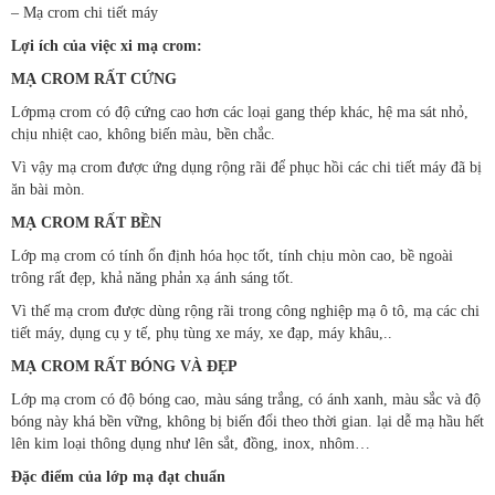
– Mạ crom chi tiết máy
Lợi ích của việc xi mạ crom:
MẠ CROM RẤT CỨNG
Lớpmạ crom có độ cứng cao hơn các loại gang thép khác, hệ ma sát nhỏ,
chịu nhiệt cao, không biến màu, bền chắc.
Vì vậy mạ crom được ứng dụng rộng rãi để phục hồi các chi tiết máy đã bị
ăn bài mòn.
MẠ CROM RẤT BỀN
Lớp mạ crom có tính ổn định hóa học tốt, tính chịu mòn cao, bề ngoài
trông rất đẹp, khả năng phản xạ ánh sáng tốt.
Vì thế mạ crom được dùng rộng rãi trong công nghiệp mạ ô tô, mạ các chi
tiết máy, dụng cụ y tế, phụ tùng xe máy, xe đạp, máy khâu,..
MẠ CROM RẤT BÓNG VÀ ĐẸP
Lớp mạ crom có độ bóng cao, màu sáng trắng, có ánh xanh, màu sắc và độ
bóng này khá bền vững, không bị biến đổi theo thời gian. lại dễ mạ hầu hết
lên kim loại thông dụng như lên sắt, đồng, inox, nhôm…
Đặc điểm của lớp mạ đạt chuẩn