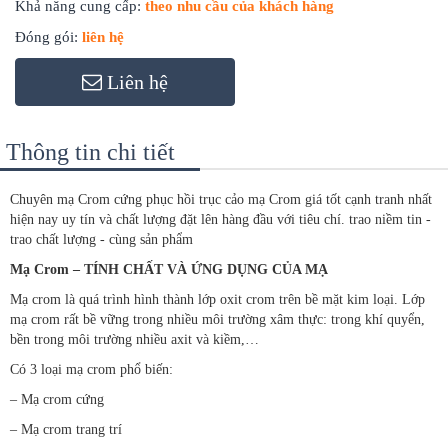
Khả năng cung cấp:
theo nhu cầu của khách hàng
Đóng gói:
liên hệ
Liên hệ
Thông tin chi tiết
Chuyên mạ Crom cứng phục hồi trục cảo mạ Crom giá tốt cạnh tranh nhất
hiện nay uy tín và chất lượng đặt lên hàng đầu với tiêu chí. trao niềm tin -
trao chất lượng - cùng sản phẩm
Mạ Crom – TÍNH CHẤT VÀ ỨNG DỤNG CỦA MẠ
Mạ crom là quá trình hình thành lớp oxit crom trên bề mặt kim loại. Lớp
mạ crom rất bề vững trong nhiều môi trường xâm thực: trong khí quyển,
bền trong môi trường nhiều axit và kiềm,…
Có 3 loại mạ crom phổ biến:
– Mạ crom cứng
– Mạ crom trang trí