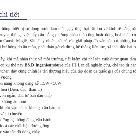
hi tiết
 thống thiết bị sử dụng nước làm mát, gây thiệt hại rất lớn về kinh tế hàng 
truyền thống, việc tẩy cặn bằng phương pháp thủ công hoặc dùng hoá chất, c
n Canxi, Magiê, Sắt. Tuy nhiên, tất cả các giải pháp đó vẫn còn có những hạ
 bị hư hỏng do ăn mòn, phải tháo gỡ và dừng hệ thống liên tục, xả thải độc hại
y, khi mà nhận thức về môi trường, tiết kiệm chi phí sản xuất được quan tâ
ợc xu thế này
B&D Ingenieursburo
của Hà Lan đã nghiên cứu, chế tạo từ n
cher, đây cũng chính là tên thương hiệu của tập đoàn đa quốc gia của chúng tô
h Vuông
iện năng không đáng kể 1.5W - 50W
 liệu (Điện, dầu, than…)
vốn ngắn, đầu tư ban đầu thấp
, không ăn mòn
hi phí vận hành, không cần bảo trì
 và di chuyển
 dừng hệ thống đang vận hành
t cả các chất liệu đường ống
c vào tốc độ dòng chẩy