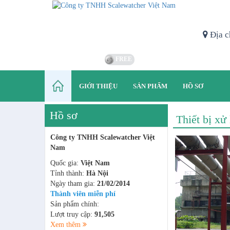
Địa c
FREE
GIỚI THIỆU
SẢN PHẨM
HỒ SƠ
Hồ sơ
Thiết bị xử
Công ty TNHH Scalewatcher Việt
Nam
Quốc gia:
Việt Nam
Tỉnh thành:
Hà Nội
Ngày tham gia:
21/02/2014
Thành viên miễn phí
Sản phẩm chính:
Lượt truy cập:
91,505
Xem thêm