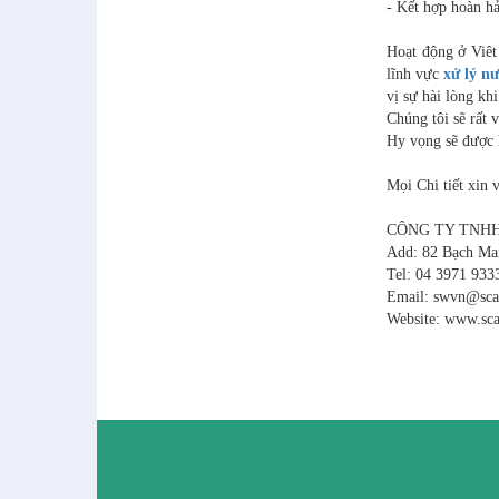
- Kết hợp hoàn h
Hoạt động ở Viêt 
lĩnh vực
xử lý n
vị sự hài lòng kh
Chúng tôi sẽ rất
Hy vọng sẽ được h
Mọi Chi tiết xin v
CÔNG TY TNH
Add: 82 Bạch Ma
Tel: 04 3971 933
Email: swvn@sca
Website: www.sca