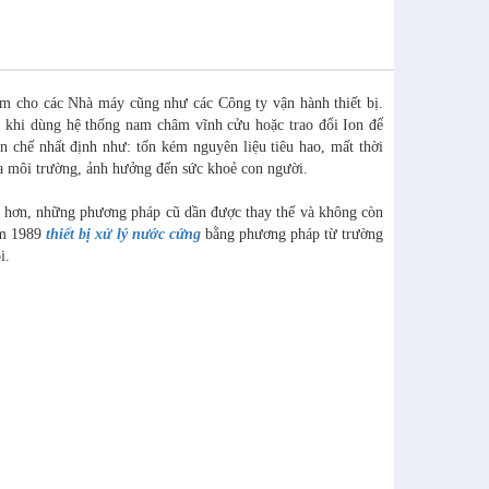
năm cho các Nhà máy cũng như các Công ty vận hành thiết bị.
ó khi dùng hệ thống nam châm vĩnh cửu hoặc trao đổi Ion để
n chế nhất định như: tốn kém nguyên liệu tiêu hao, mất thời
 ra môi trường, ảnh hưởng đến sức khoẻ con người.
m hơn, những phương pháp cũ dần được thay thế và không còn
ăm 1989
thiết bị xử lý nước cứng
bằng phương pháp từ trường
i.