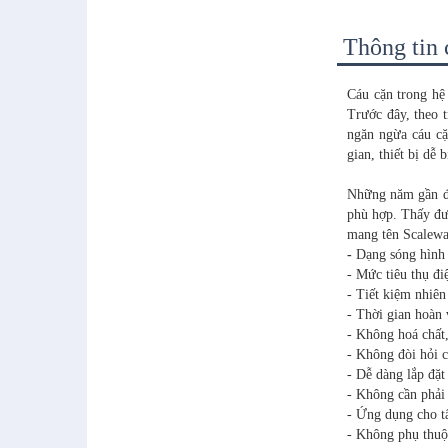
Thông tin c
Cáu cặn trong hệ
Trước đây, theo 
ngăn ngừa cáu cặ
gian, thiết bị dễ
Những năm gần đâ
phù hợp. Thấy đư
mang tên Scalewat
-
Dạng sóng hìn
- Mức tiêu thụ đ
- Tiết kiệm nhiên
- Thời gian hoàn 
- Không hoá chất
- Không đòi hỏi c
- Dễ dàng lắp đặt
- Không cần phải
- Ứng dụng cho tấ
- Không phụ thuộ