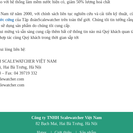
ảo với hệ thống làm mềm nước hiện có, giảm 50% lượng hoá chất
Nam từ năm 2000, với chính sách liên tục nghiên cứu và cải tiến kỹ thuật, c
ước cứng
của Tập đoànScalewatcher trên toàn thế giới. Chúng tôi tin tưởng rằ
i sử dụng sản phẩm do chúng tôi cung cấp.
 vui mừng và sẵn sàng cung cấp thêm bất cứ thông tin nào mà Quý khách quan 
ợp tác cùng Quý khách trong thời gian sắp tới
ui lòng liên hệ:
H SCALEWATCHER VIỆT NAM
i, Hai Bà Trưng, Hà Nội
3 – Fax: 04 39719 332
lewatcher.com
lewatcher.com
Công ty TNHH Scalewatcher Việt Nam
82 Bạch Mai, Hai Bà Trưng, Hà Nội
Hatex
|
Giới thiệu
|
Sản phẩm