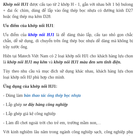
Khớp nối HJ1
được cấu tạo từ 2 khớp H - 1, gắn với nhau bởi 1 bộ bulong
+ đai ốc chìm, dùng để lắp vào ống thép bọc nhựa có đường kính D27
hoặc ống thép mạ kẽm D28.
Ưu điểm của khớp nối
HJ1
:
Ưu điểm của
khớp nối HJ1
là dễ dàng tháo lắp, cấu tạo nhỏ gọn chắc
chắn, dễ sử dụng, di chuyển trên ống thép bọc nhựa dễ dàng mà không bị
trầy xước ống.
Hiện tại Matech Việt Nam có 2 loại khớp nối HJ1 cho khách hàng lựa chọn
là
khớp nối HJ1 mạ kẽm
và
khớp nối HJ1 màu đen sơn tĩnh điện.
Tùy theo nhu cầu và mục đích sử dụng khác nhau, khách hàng lựa chọn
loại khớp nối HJ phù hợp cho mình.
Ứng dụng của khớp nối HJ1:
- Dùng làm
bàn thao tác ống thép bọc nhựa
- Lắp ghép
xe đẩy hàng công nghiệp
- Lắp ghép giá kệ công nghiệp
- Làm đồ chơi ngoài trời cho trẻ em, trường mầm non,...
Với kinh nghiệm lâu năm trong ngành công nghiệp sạch, công nghiệp phụ