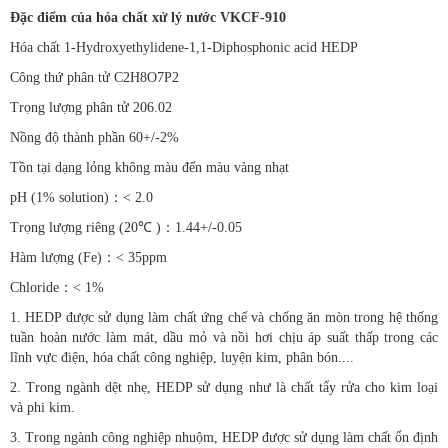
Đặc điểm của hóa chất xử lý nước VKCF-910
Hóa chất 1-Hydroxyethylidene-1,1-Diphosphonic acid HEDP
Công thứ phân tử C2H8O7P2
Trọng lượng phân tử 206.02
Nồng độ thành phần 60+/-2%
Tồn tại dạng lỏng không màu đến màu vàng nhạt
pH (1% solution)：< 2.0
Trọng lượng riêng (20℃ )：1.44+/-0.05
Hàm lượng (Fe)：< 35ppm
Chloride：< 1%
1. HEDP được sử dụng làm chất ứng chế và chống ăn mòn trong hệ thống
tuần hoàn nước làm mát, dầu mỏ và nồi hơi chịu áp suất thấp trong các
lĩnh vực điện, hóa chất công nghiệp, luyện kim, phân bón....
2. Trong ngành dệt nhẹ, HEDP sử dụng như là chất tẩy rửa cho kim loại
và phi kim.
3. Trong ngành công nghiệp nhuộm, HEDP được sử dụng làm chất ổn định