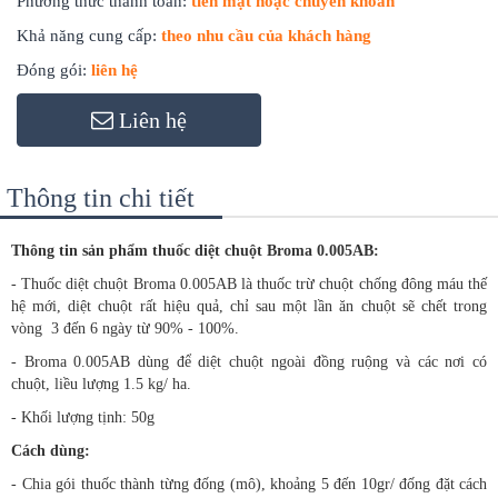
Phương thức thanh toán:
tiền mặt hoặc chuyển khoản
Khả năng cung cấp:
theo nhu cầu của khách hàng
Đóng gói:
liên hệ
Liên hệ
Thông tin chi tiết
Thông tin sản phẩm thuốc diệt chuột Broma 0.005AB:
- Thuốc diệt chuột Broma 0.005AB là thuốc trừ chuột chống đông máu thế
hệ mới, diệt chuột rất hiệu quả, chỉ sau một lần ăn chuột sẽ chết trong
vòng 3 đến 6 ngày từ 90% - 100%.
- Broma 0.005AB dùng để diệt chuột ngoài đồng ruộng và các nơi có
chuột, liều lượng 1.5 kg/ ha.
- Khối lượng tịnh: 50g
Cách dùng:
- Chia gói thuốc thành từng đống (mô), khoảng 5 đến 10gr/ đống đặt cách