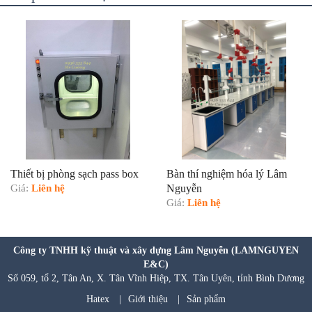
Thiết bị phòng sạch pass box
Bàn thí nghiệm hóa lý Lâm
Giá:
Liên hệ
Nguyễn
Giá:
Liên hệ
Công ty TNHH kỹ thuật và xây dựng Lâm Nguyễn (LAMNGUYEN
E&C)
Số 059, tổ 2, Tân An, X. Tân Vĩnh Hiệp, TX. Tân Uyên, tỉnh Bình Dương
Hatex
|
Giới thiệu
|
Sản phẩm