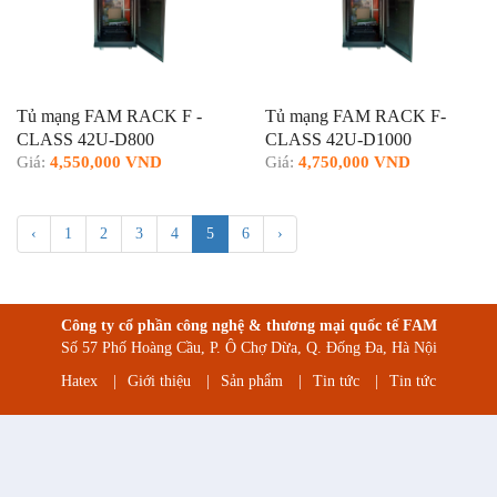
Tủ mạng FAM RACK F -
Tủ mạng FAM RACK F-
CLASS 42U-D800
CLASS 42U-D1000
Giá:
4,550,000 VND
Giá:
4,750,000 VND
‹
1
2
3
4
5
6
›
Công ty cổ phần công nghệ & thương mại quốc tế FAM
Số 57 Phố Hoàng Cầu, P. Ô Chợ Dừa, Q. Đống Đa, Hà Nội
Hatex
|
Giới thiệu
|
Sản phẩm
|
Tin tức
|
Tin tức