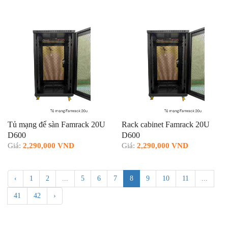
Tủ mạng để sàn Famrack 20U
Rack cabinet Famrack 20U
D600
D600
Giá:
2,290,000 VND
Giá:
2,290,000 VND
‹
1
2
...
5
6
7
8
9
10
11
...
41
42
›