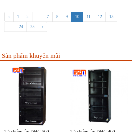
‹
1
2
...
7
8
9
10
11
12
13
...
24
25
›
Sản phẩm khuyến mãi
Tủ chống ẩm DHC 500
Tủ chống ẩm DHC 400