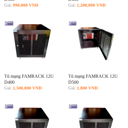
Giá:
990,000 VND
Giá:
1,200,000 VND
Tủ mạng FAMRACK 12U
Tủ mạng FAMRACK 12U
D400
D500
Giá:
1,500,000 VND
Giá:
1,800 VND