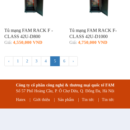
Tủ mạng FAM RACK F -
Tủ mạng FAM RACK F-
CLASS 42U-D800
CLASS 42U-D1000
Giá:
4,550,000 VND
Giá:
4,750,000 VND
‹
1
2
3
4
5
6
›
Công ty cổ phần công nghệ & thương mại quốc tế FAM
Số 57 Phố Hoàng Cầu, P. Ô Chợ Dừa, Q. Đống Đa, Hà Nội
Hatex
|
Giới thiệu
|
Sản phẩm
|
Tin tức
|
Tin tức