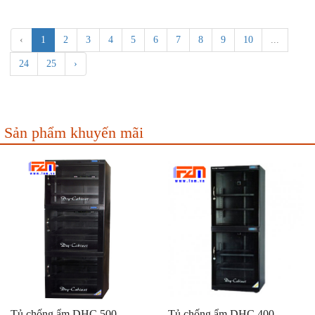
‹
1
2
3
4
5
6
7
8
9
10
...
24
25
›
Sản phẩm khuyến mãi
Tủ chống ẩm DHC 500
Tủ chống ẩm DHC 400