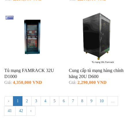
Tủ mạng FAMRACK 32U
Cung cấp tủ mạng hàng chính
D1000
hãng 20U D600
Giá:
4,350,000 VND
Giá:
2,290,000 VND
‹
1
2
3
4
5
6
7
8
9
10
...
41
42
›