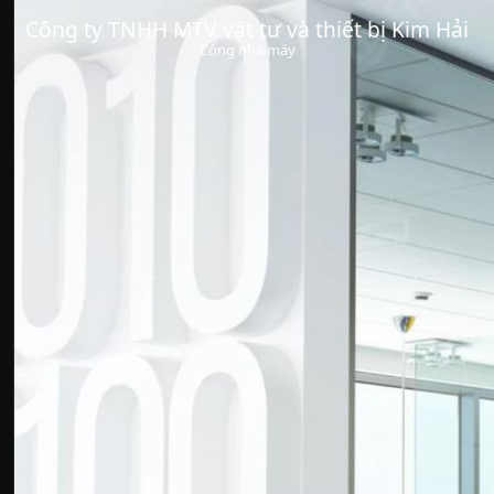
Công ty TNHH MTV vật tư và thiết bị Kim Hải
Cổng nhà máy